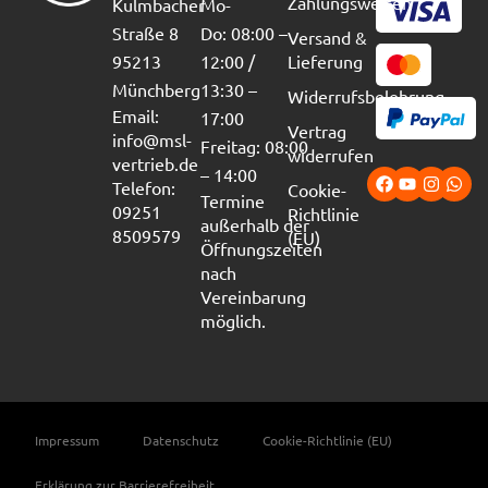
Zahlungsweisen
Kulmbacher
Mo-
Straße 8
Do: 08:00 –
Versand &
95213
12:00 /
Lieferung
Münchberg
13:30 –
Widerrufsbelehrung
Email:
17:00
Vertrag
info@msl-
Freitag: 08:00
widerrufen
vertrieb.de
– 14:00
Telefon:
Cookie-
Termine
09251
Richtlinie
außerhalb der
8509579
(EU)
Öffnungszeiten
nach
Vereinbarung
möglich.
Impressum
Datenschutz
Cookie-Richtlinie (EU)
Erklärung zur Barrierefreiheit