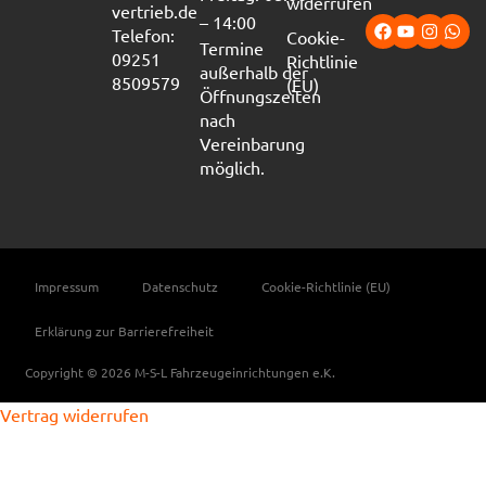
widerrufen
vertrieb.de
– 14:00
Telefon:
Cookie-
Termine
09251
Richtlinie
außerhalb der
8509579
(EU)
Öffnungszeiten
nach
Vereinbarung
möglich.
Impressum
Datenschutz
Cookie-Richtlinie (EU)
Erklärung zur Barrierefreiheit
Copyright © 2026 M-S-L Fahrzeugeinrichtungen e.K.
Vertrag widerrufen