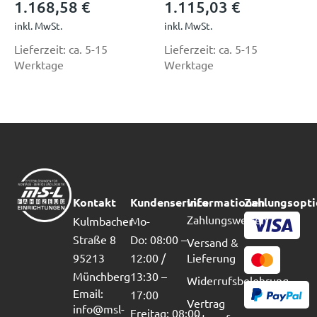
1.168,58
€
1.115,03
€
inkl. MwSt.
inkl. MwSt.
Lieferzeit:
ca. 5-15
Lieferzeit:
ca. 5-15
Werktage
Werktage
Kontakt
Kundenservice
Informationen
Zahlungsopt
Zahlungsweisen
Kulmbacher
Mo-
Straße 8
Do: 08:00 –
Versand &
95213
12:00 /
Lieferung
Münchberg
13:30 –
Widerrufsbelehrung
Email:
17:00
Vertrag
info@msl-
Freitag: 08:00