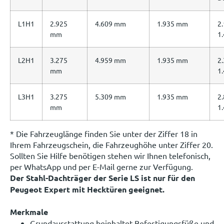
L1H1
2.925
4.609 mm
1.935 mm
2.
mm
1
L2H1
3.275
4.959 mm
1.935 mm
2.
mm
1
L3H1
3.275
5.309 mm
1.935 mm
2.
mm
1
* Die Fahrzeuglänge finden Sie unter der Ziffer 18 in
Ihrem Fahrzeugschein, die Fahrzeughöhe unter Ziffer 20.
Sollten Sie Hilfe benötigen stehen wir Ihnen telefonisch,
per WhatsApp und per E-Mail gerne zur Verfügung.
Der Stahl-Dachträger der Serie LS ist nur für den
Peugeot Expert mit Hecktüren geeignet.
Merkmale
Grundausstattung beinhaltet Befestigungsfüße und