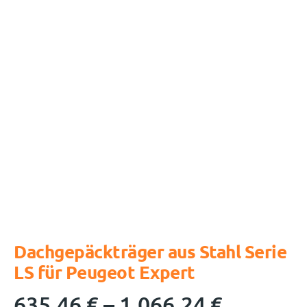
Dachgepäckträger aus Stahl Serie
LS für Peugeot Expert
635,46
€
–
1.066,24
€