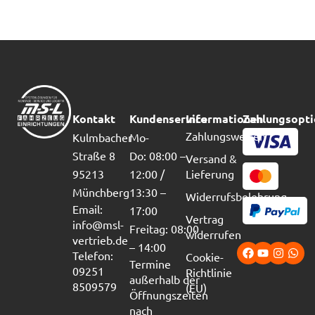
Kontakt
Kundenservice
Informationen
Zahlungsopt
Zahlungsweisen
Kulmbacher
Mo-
Straße 8
Do: 08:00 –
Versand &
95213
12:00 /
Lieferung
Münchberg
13:30 –
Widerrufsbelehrung
Email:
17:00
Vertrag
info@msl-
Freitag: 08:00
widerrufen
vertrieb.de
– 14:00
Telefon:
Cookie-
Termine
09251
Richtlinie
außerhalb der
8509579
(EU)
Öffnungszeiten
nach