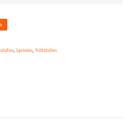
n
rb
tstufen
,
Sprinter
,
Trittstufen