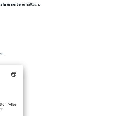
fahrerseite
erhältlich.
en.