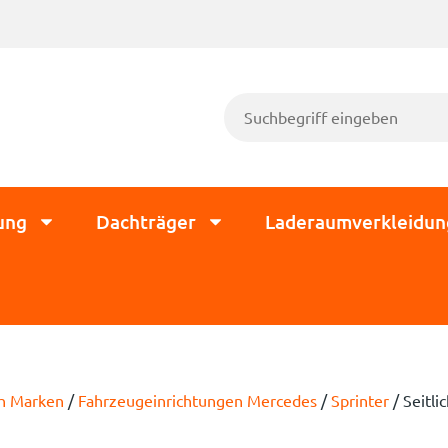
ung
Dachträger
Laderaumverkleidun
ch Marken
/
Fahrzeugeinrichtungen Mercedes
/
Sprinter
/ Seitli