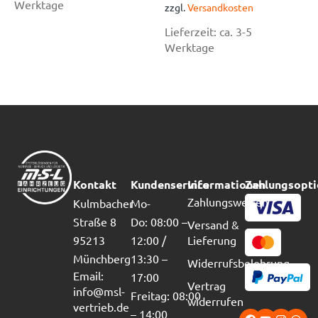
Werktage
zzgl.
Versandkosten
Lieferzeit:
ca. 3-5
Werktage
Kontakt
Kundenservice
Informationen
Zahlungsopt
Zahlungsweisen
Kulmbacher
Mo-
Straße 8
Do: 08:00 –
Versand &
95213
12:00 /
Lieferung
Münchberg
13:30 –
Widerrufsbelehrung
Email:
17:00
Vertrag
info@msl-
Freitag: 08:00
widerrufen
vertrieb.de
– 14:00