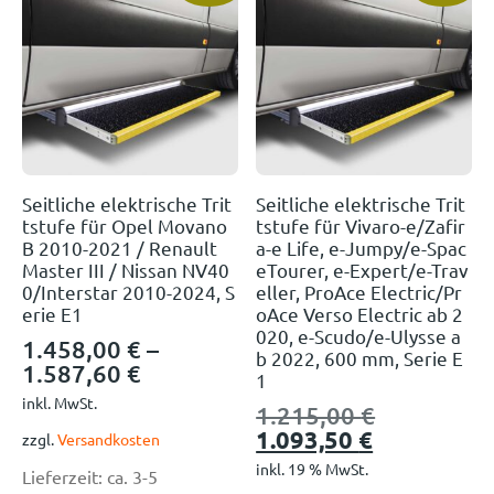
Seitliche elektrische Trit
Seitliche elektrische Trit
tstufe für Opel Movano
tstufe für Vivaro-e/Zafir
B 2010-2021 / Renault
a-e Life, e-Jumpy/e-Spac
Master III / Nissan NV40
eTourer, e-Expert/e-Trav
0/Interstar 2010-2024, S
eller, ProAce Electric/Pr
erie E1
oAce Verso Electric ab 2
020, e-Scudo/e-Ulysse a
1.458,00
€
–
b 2022, 600 mm, Serie E
1.587,60
€
1
inkl. MwSt.
1.215,00
€
1.093,50
€
zzgl.
Versandkosten
inkl. 19 % MwSt.
Lieferzeit:
ca. 3-5