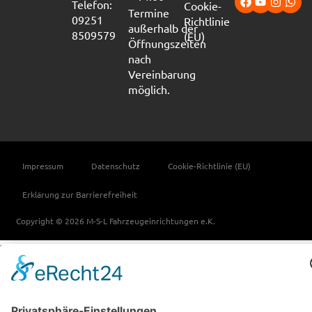
Telefon:
Cookie-
Termine
09251
Richtlinie
außerhalb der
8509579
(EU)
Öffnungszeiten
nach
Vereinbarung
möglich.
Impressum
Datenschutz
Cookie-Richtlinie (EU)
Erklärung zur Barrierefreiheit
Copyright © 2026 M-S-L Fahrzeugeinrichtungen e.K.
Vertrag widerrufen