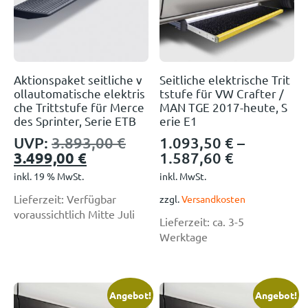
Aktionspaket seitliche v
Seitliche elektrische Trit
ollautomatische elektris
tstufe für VW Crafter /
che Trittstufe für Merce
MAN TGE 2017-heute, S
des Sprinter, Serie ETB
erie E1
UVP:
3.893,00
€
1.093,50
€
–
3.499,00
€
1.587,60
€
inkl. 19 % MwSt.
inkl. MwSt.
Lieferzeit:
Verfügbar
zzgl.
Versandkosten
voraussichtlich Mitte Juli
Lieferzeit:
ca. 3-5
Werktage
Angebot!
Angebot!