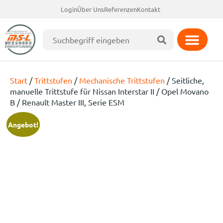
Login
Über Uns
Referenzen
Kontakt
Start
/
Trittstufen
/
Mechanische Trittstufen
/ Seitliche,
manuelle Trittstufe für Nissan Interstar II / Opel Movano
B / Renault Master III, Serie ESM
Angebot!