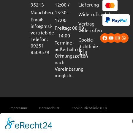
95213
12:00 /
Lieferung
Münchberg
13:30 –
Widerrufsbelehrung
Email:
17:00
Vertrag
info@msl-
Freitag: 08:00
widerrufen
vertrieb.de
– 14:00
Telefon:
Cookie-
Termine
09251
Richtlinie
außerhalb der
8509579
(EU)
Öffnungszeiten
nach
Vereinbarung
möglich.
Impressum
Datenschutz
Cookie-Richtlinie (EU)
Erklärung zur Barrierefreiheit
Copyright © 2026 M-S-L Fahrzeugeinrichtungen e.K.