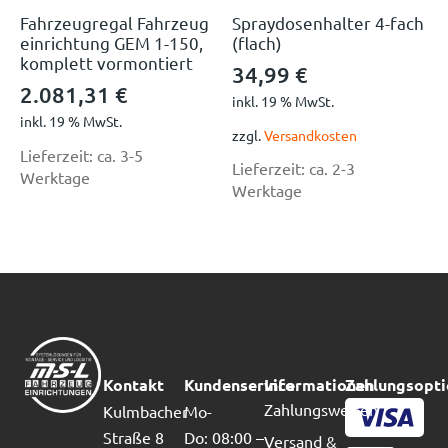
Fahrzeugregal Fahrzeug
Spraydosenhalter 4-fach
einrichtung GEM 1-150,
(flach)
komplett vormontiert
34,99
€
2.081,31
€
inkl. 19 % MwSt.
inkl. 19 % MwSt.
zzgl.
Versandkosten
Lieferzeit:
ca. 3-5
Lieferzeit:
ca. 2-3
Werktage
Werktage
Kontakt
Kundenservice
Informationen
Zahlungsopt
Zahlungsweisen
Kulmbacher
Mo-
Straße 8
Do: 08:00 –
Versand &