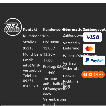
Kontakt
Kundenservice
Informationen
Zahlungsopt
Zahlungsweisen
Kulmbacher
Mo-
Straße 8
Do: 08:00 –
Versand &
95213
12:00 /
Lieferung
Münchberg
13:30 –
Widerrufsbelehrung
Email:
17:00
Vertrag
info@msl-
Freitag: 08:00
widerrufen
vertrieb.de
– 14:00
Telefon:
Cookie-
Termine
09251
Richtlinie
außerhalb der
8509579
(EU)
Öffnungszeiten
nach
Vereinbarung
möglich.