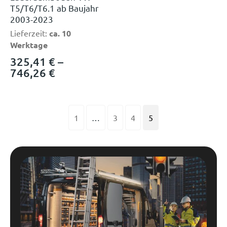
T5/T6/T6.1 ab Baujahr
2003-2023
Lieferzeit:
ca. 10
Werktage
325,41
€
–
746,26
€
1
…
3
4
5