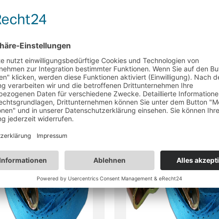
t,
Spanngurt,
losszurrgurt 2 m
Klemmschlosszurrgurt 
:
ca. 2-3 Werktage
Lieferzeit:
ca. 2-3 Werkta
7,69
€