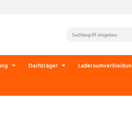
ung
Dachträger
Laderaumverkleidun