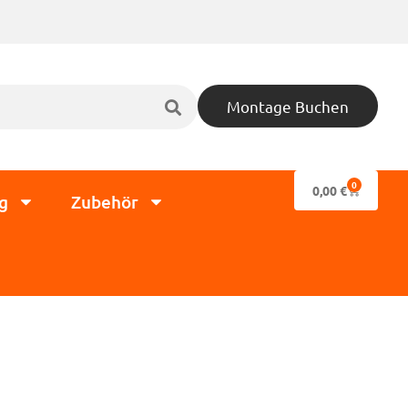
Montage Buchen
0
0,00
€
g
Zubehör