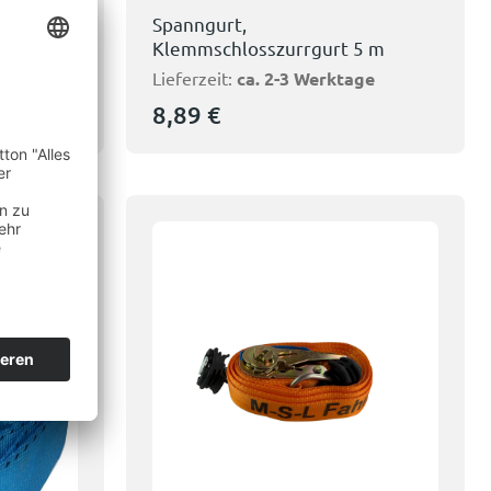
Spanngurt,
3 m
Klemmschlosszurrgurt 5 m
ge
Lieferzeit:
ca. 2-3 Werktage
8,89
€