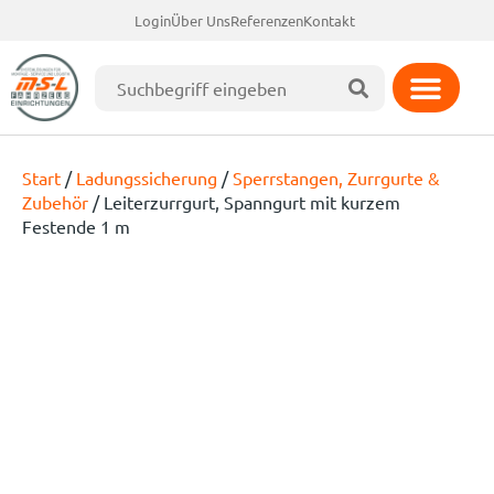
Login
Über Uns
Referenzen
Kontakt
Start
/
Ladungssicherung
/
Sperrstangen, Zurrgurte &
Zubehör
/ Leiterzurrgurt, Spanngurt mit kurzem
Festende 1 m