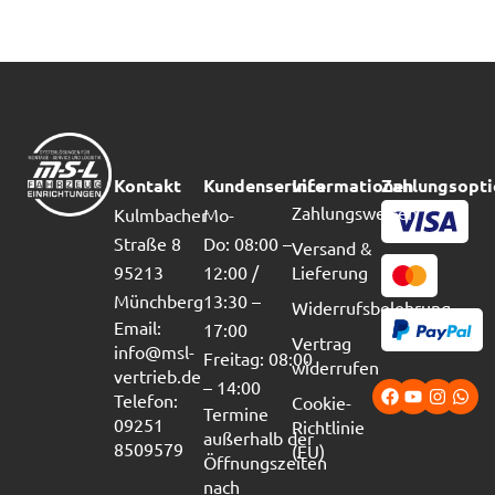
Kontakt
Kundenservice
Informationen
Zahlungsopt
Zahlungsweisen
Kulmbacher
Mo-
Straße 8
Do: 08:00 –
Versand &
95213
12:00 /
Lieferung
Münchberg
13:30 –
Widerrufsbelehrung
Email:
17:00
Vertrag
info@msl-
Freitag: 08:00
widerrufen
vertrieb.de
– 14:00
Telefon:
Cookie-
Termine
09251
Richtlinie
außerhalb der
8509579
(EU)
Öffnungszeiten
nach