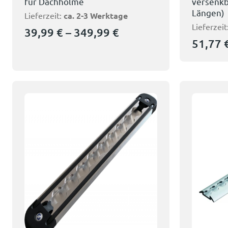
für Dachholme
versenkb
Längen)
Lieferzeit:
ca. 2-3 Werktage
Lieferzeit
39,99
€
–
349,99
€
51,77