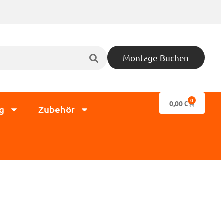
Montage Buchen
0
0,00
€
g
Zubehör