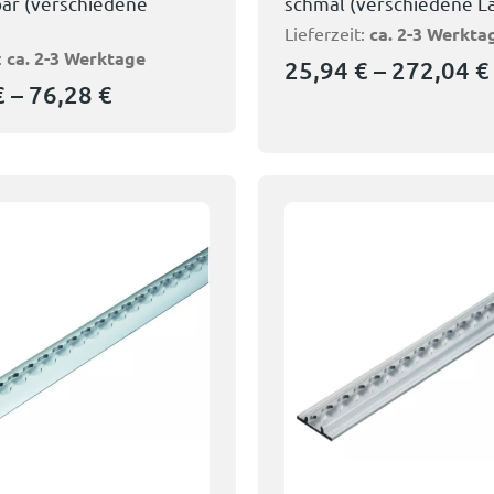
ar (verschiedene
schmal (verschiedene L
Lieferzeit:
ca. 2-3 Werkta
:
ca. 2-3 Werktage
25,94
€
–
272,04
€
€
–
76,28
€