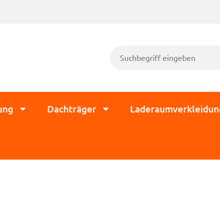
ung
Dachträger
Laderaumverkleidun