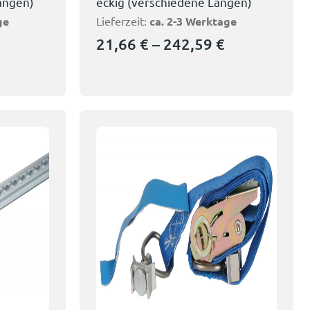
ängen)
eckig (verschiedene Längen)
ge
Lieferzeit:
ca. 2-3 Werktage
21,66
€
–
242,59
€