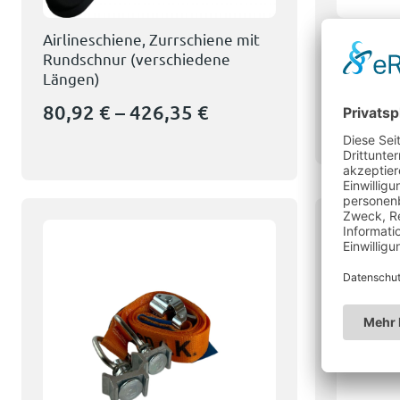
Airlineschiene, Zurrschiene mit
Airlinesc
Rundschnur (verschiedene
Standard
Längen)
(verschi
Lieferzeit
80,92
€
–
426,35
€
19,99