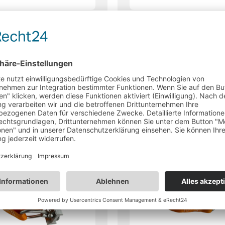
hiene, Zurrschiene
Airlineschiene, Zurrschi
 halbrund
versenkbar mit Flansch
edene Längen)
(verschiedene Längen)
:
ca. 2-3 Werktage
Lieferzeit:
ca. 2-3 Werkta
€
–
299,99
€
50,58
€
–
366,79
€