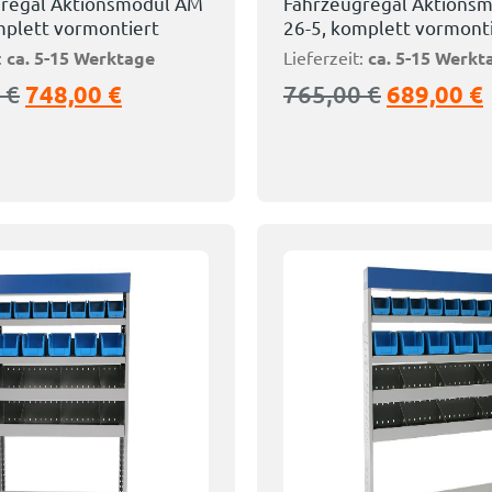
regal Aktionsmodul AM
Fahrzeugregal Aktions
mplett vormontiert
26-5, komplett vormont
:
ca. 5-15 Werktage
Lieferzeit:
ca. 5-15 Werkt
0
€
748,00
€
765,00
€
689,00
€