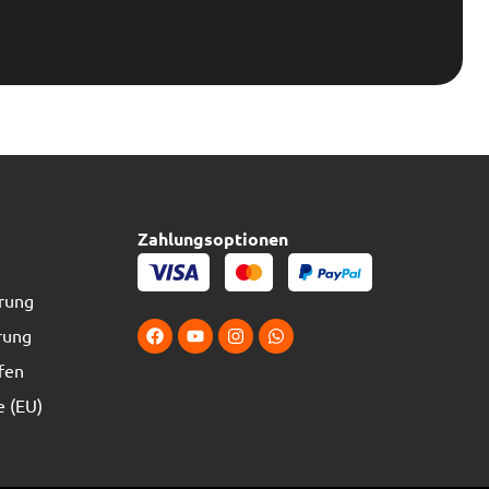
Zahlungsoptionen
erung
rung
fen
e (EU)