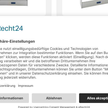
regal
Fahrzeugregal
einrichtung GEM 2-125,
Fahrzeugeinrichtung GE
 vormontiert
komplett vormontiert
:
Verfügbar
Lieferzeit:
Verfügbar
htlich Mitte Februar
voraussichtlich Mitte Fe
,00
€
1.522,00
€