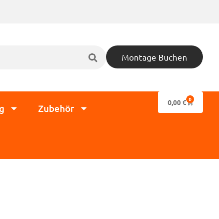
Montage Buchen
0
0,00
€
g
Zubehör