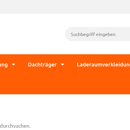
ung
Dachträger
Laderaumverkleidun
 durchsuchen.