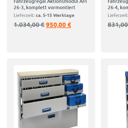
Fahrzeugregal Aktionsmodul AM
Fahrzeug
26-3, komplett vormontiert
26-4, ko
Lieferzeit:
ca. 5-15 Werktage
Lieferzeit
1.034,00
€
950,00
€
831,0