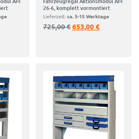
modul AM
Fahrzeugregal Aktionsmodul AM
iert
26-6, komplett vormontiert
age
Lieferzeit:
ca. 5-15 Werktage
725,00
€
653,00
€